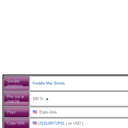
Société
Freddie Mac Bonds
émettrice
Prix sur le
100
%
▲
marché
Pays
Etats-Unis
Code ISIN
US3128X72P81
( en USD )