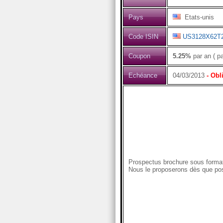
Pays
Etats-unis
Code ISIN
US3128X62T
Coupon
5.25%
par an ( p
Echéance
04/03/2013
- Obl
Prospectus brochure sous format
Nous le proposerons dès que pos