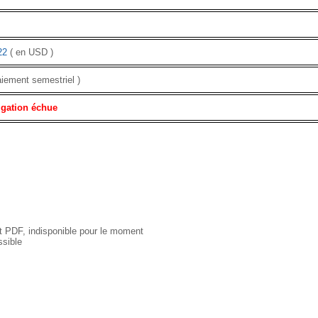
22
( en USD )
aiement semestriel )
igation échue
 PDF, indisponible pour le moment
sible