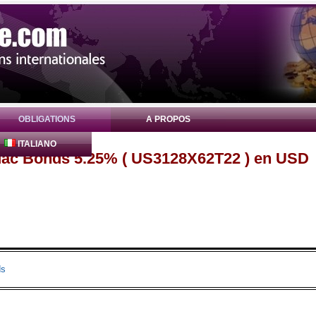
OBLIGATIONS
A PROPOS
ITALIANO
Mac Bonds 5.25% ( US3128X62T22 ) en USD
ds