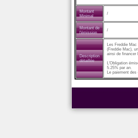
Montant
/
Minimal
Montant de
/
l'émission
Les Freddie Mac 
(Freddie Mac), un
ainsi de financer
Description
détaillée
L'Obligation émi
5.25% par an.
Le paiement des c