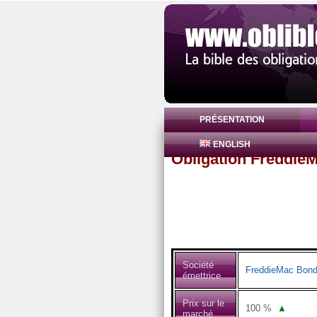
PRÉSENTATION
ENGLISH
Obligation Freddie
Société
FreddieMac Bon
émettrice
Prix sur le
100
%
▲
marché