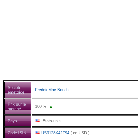
Société
FreddieMac Bonds
émettrice
Prix sur le
100
%
▲
marché
Pays
Etats-unis
Code ISIN
US3128X4JF94
( en USD )