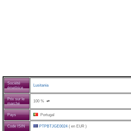
Société
Lusitania
émettrice
Prix sur le
100
%
⇌
marché
Pays
Portugal
Code ISIN
PTPBTJGE0024
( en EUR )