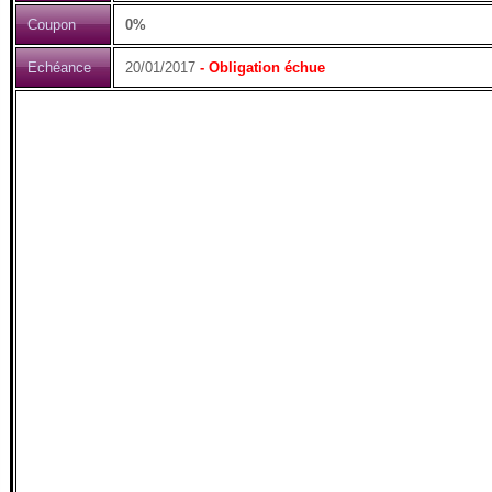
Coupon
0%
Echéance
20/01/2017
- Obligation échue