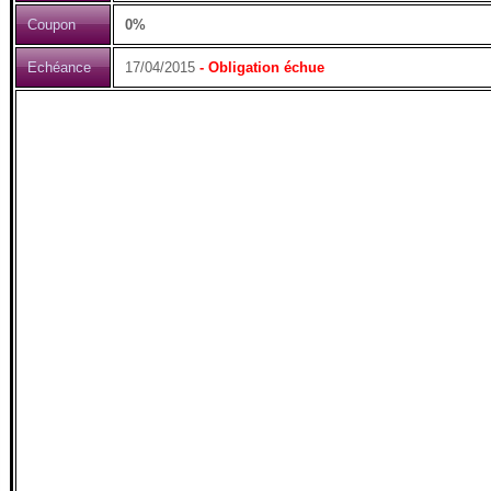
Coupon
0%
Echéance
17/04/2015
- Obligation échue