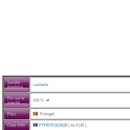
Société
Lusitania
émettrice
Prix sur le
100
%
⇌
marché
Pays
Portugal
Code ISIN
PTPBTFGE0028
( en EUR )