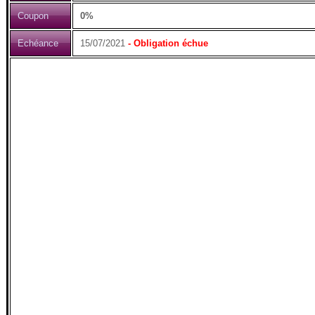
Coupon
0%
Echéance
15/07/2021
- Obligation échue