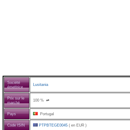
Société
Lusitania
émettrice
Prix sur le
100
%
⇌
marché
Pays
Portugal
Code ISIN
PTPBTEGE0045
( en EUR )