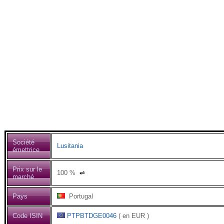
Société
Lusitania
émettrice
Prix sur le
100
%
⇌
marché
Pays
Portugal
Code ISIN
PTPBTDGE0046
( en EUR )