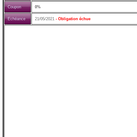
Coupon
0%
Echéance
21/05/2021
- Obligation échue