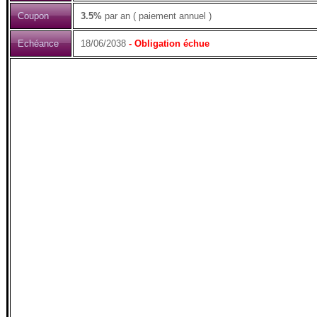
Coupon
3.5%
par an ( paiement annuel )
Echéance
18/06/2038
- Obligation échue