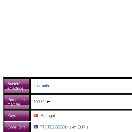
Société
Lusitania
émettrice
Prix sur le
100
%
⇌
marché
Pays
Portugal
Code ISIN
PTOTEZOE0014
( en EUR )