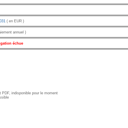
031
( en EUR )
aiement annuel )
igation échue
 PDF, indisponible pour le moment
sible