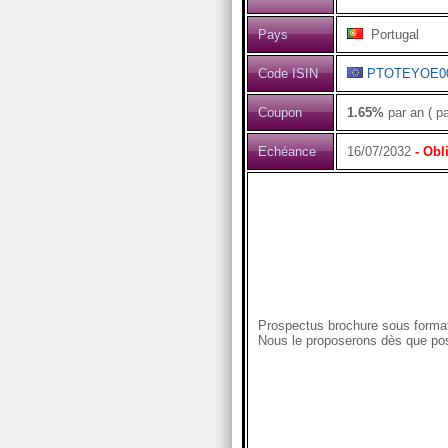
Pays
Portugal
Code ISIN
PTOTEYOE0
Coupon
1.65%
par an ( p
Echéance
16/07/2032
- Obl
Prospectus brochure sous format
Nous le proposerons dès que pos