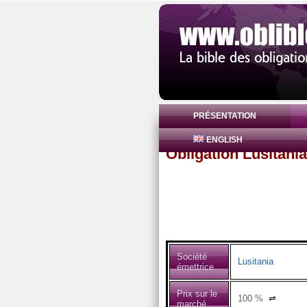
PRÉSENTATION
ENGLISH
Obligation Lusitan
Société
Lusitania
émettrice
Prix sur le
100
%
⇌
marché