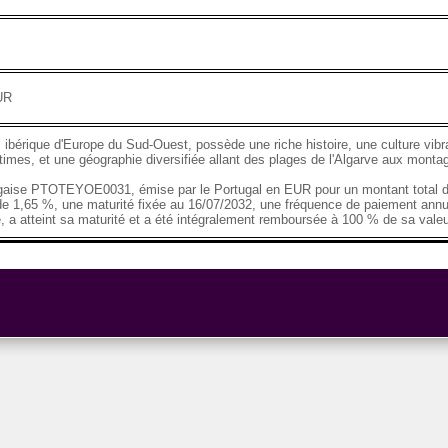
UR
 ibérique d'Europe du Sud-Ouest, possède une riche histoire, une culture vibr
imes, et une géographie diversifiée allant des plages de l'Algarve aux mont
tugaise PTOTEYOE0031, émise par le Portugal en EUR pour un montant total 
 de 1,65 %, une maturité fixée au 16/07/2032, une fréquence de paiement annue
é, a atteint sa maturité et a été intégralement remboursée à 100 % de sa vale