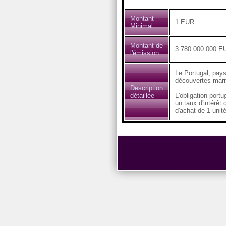
Montant
1 EUR
Minimal
Montant de
3 780 000 000 E
l'émission
Le Portugal, pays
découvertes marit
Description
détaillée
L'obligation por
un taux d'intérêt
d'achat de 1 unit