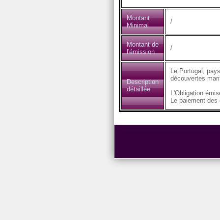
Montant
/
Minimal
Montant de
/
l'émission
Le Portugal, pays
découvertes marit
Description
détaillée
L'Obligation émi
Le paiement des c