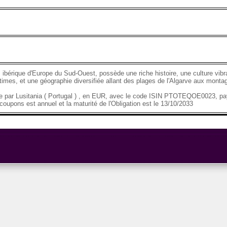
 ibérique d'Europe du Sud-Ouest, possède une riche histoire, une culture vibr
imes, et une géographie diversifiée allant des plages de l'Algarve aux mont
se par Lusitania ( Portugal ) , en EUR, avec le code ISIN PTOTEQOE0023, p
oupons est annuel et la maturité de l'Obligation est le 13/10/2033