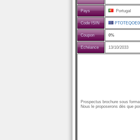
Pays
Portugal
Code ISIN
PTOTEQOE0
Coupon
0%
Echéance
13/10/2033
Prospectus brochure sous format
Nous le proposerons dès que pos