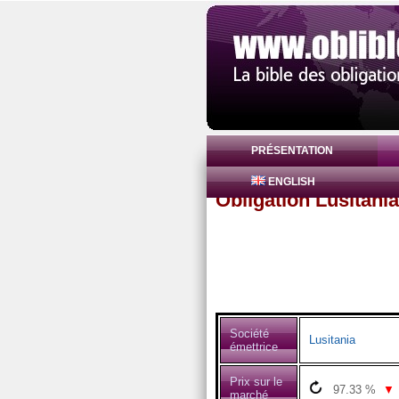
PRÉSENTATION
ENGLISH
Obligation Lusitan
Société
Lusitania
émettrice
Prix sur le
97.33
%
▼
marché