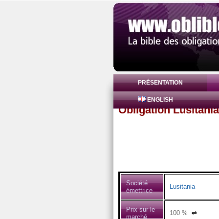
PRÉSENTATION
ENGLISH
Obligation Lusitan
Société
Lusitania
émettrice
Prix sur le
100
%
⇌
marché