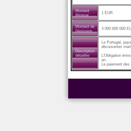
Montant
1 EUR
Minimal
Montant de
3 000 000 000 E
l'émission
Le Portugal, pays
découvertes marit
Description
détaillée
L'Obligation émi
an.
Le paiement des c