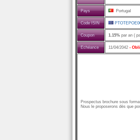
Pays
Portugal
Code ISIN
PTOTEPOE0
Coupon
1.15%
par an ( p
Echéance
11/04/2042
- Obl
Prospectus brochure sous format
Nous le proposerons dès que pos