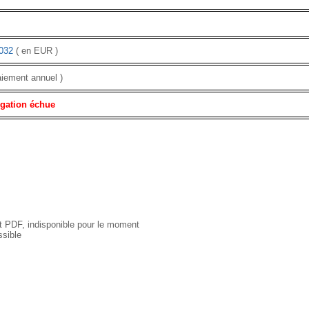
032
( en EUR )
aiement annuel )
igation échue
 PDF, indisponible pour le moment
sible