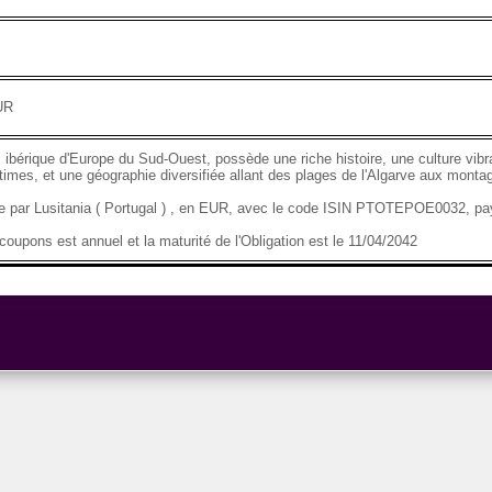
UR
 ibérique d'Europe du Sud-Ouest, possède une riche histoire, une culture vibr
imes, et une géographie diversifiée allant des plages de l'Algarve aux mont
se par Lusitania ( Portugal ) , en EUR, avec le code ISIN PTOTEPOE0032, p
oupons est annuel et la maturité de l'Obligation est le 11/04/2042