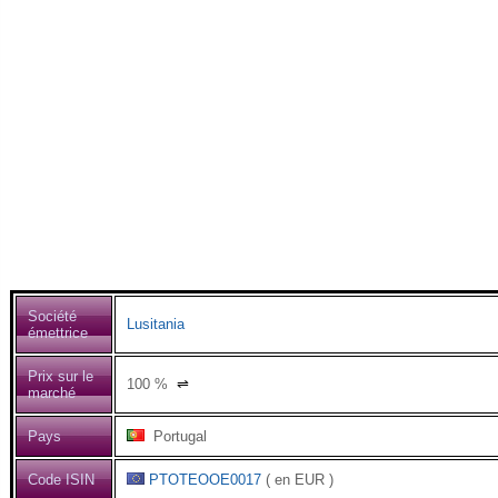
Société
Lusitania
émettrice
Prix sur le
100
%
⇌
marché
Pays
Portugal
Code ISIN
PTOTEOOE0017
( en EUR )