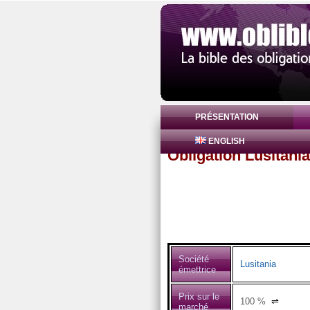
PRÉSENTATION
ENGLISH
Obligation Lusitan
Société
Lusitania
émettrice
Prix sur le
100
%
⇌
marché