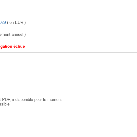
029
( en EUR )
iement annuel )
igation échue
 PDF, indisponible pour le moment
sible