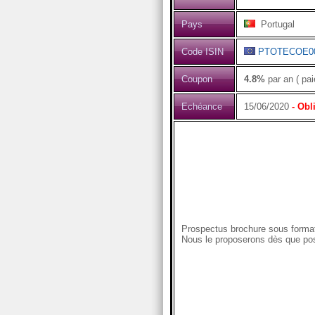
Pays
Portugal
Code ISIN
PTOTECOE0
Coupon
4.8%
par an ( pa
Echéance
15/06/2020
- Obl
Prospectus brochure sous format
Nous le proposerons dès que pos