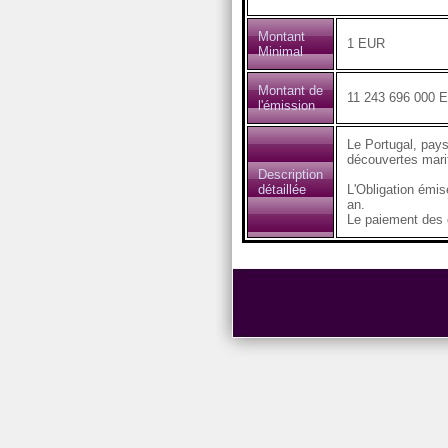
Montant
1 EUR
Minimal
Montant de
11 243 696 000 
l'émission
Le Portugal, pays
découvertes marit
Description
détaillée
L'Obligation émi
an.
Le paiement des c