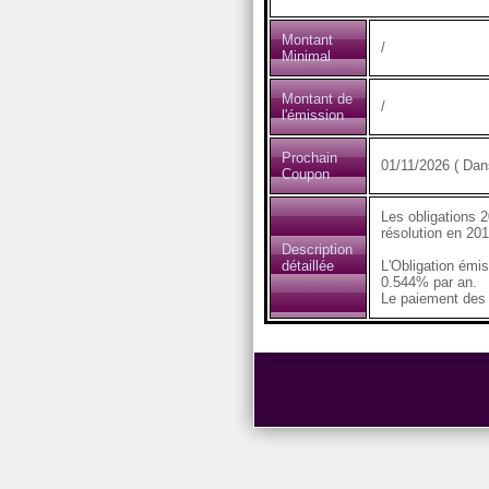
Montant
/
Minimal
Montant de
/
l'émission
Prochain
01/11/2026 ( Dans
Coupon
Les obligations 2
résolution en 201
Description
détaillée
L'Obligation émi
0.544% par an.
Le paiement des c