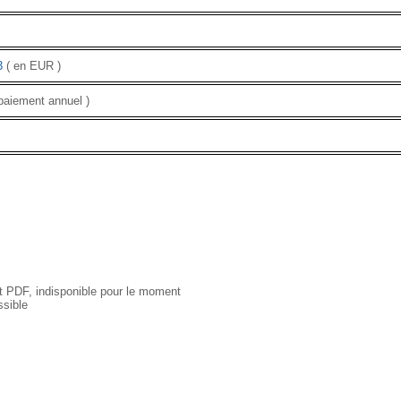
3
( en EUR )
paiement annuel )
 PDF, indisponible pour le moment
sible