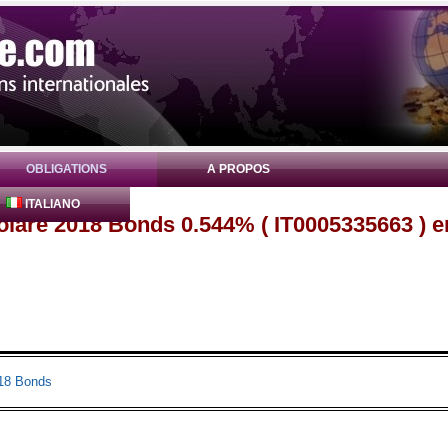
OBLIGATIONS
A PROPOS
ITALIANO
olare 2018 Bonds 0.544% ( IT0005335663 ) 
018 Bonds