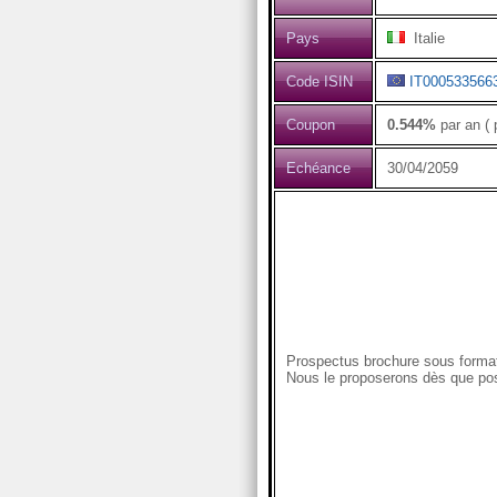
Pays
Italie
Code ISIN
IT000533566
Coupon
0.544%
par an ( 
Echéance
30/04/2059
Prospectus brochure sous format
Nous le proposerons dès que pos