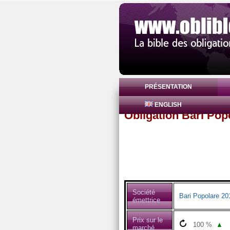
PRÉSENTATION
ENGLISH
Obligation Bari Pop
Société
Bari Popolare 2
émettrice
Prix sur le
100
%
▲
marché