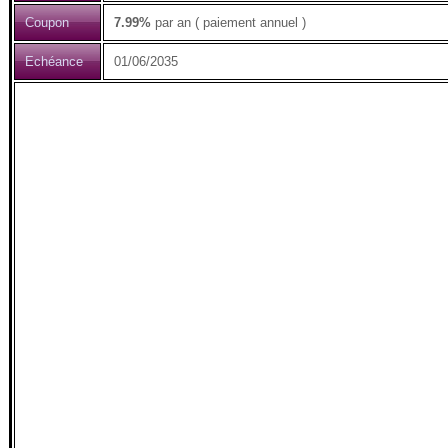
Coupon
7.99%
par an ( paiement annuel )
Echéance
01/06/2035