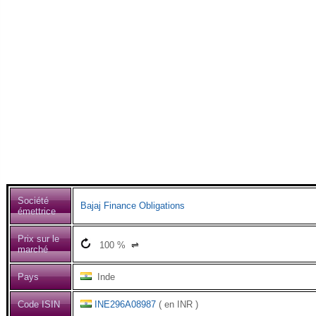
Société
Bajaj Finance Obligations
émettrice
Prix sur le
100
%
⇌
marché
Pays
Inde
Code ISIN
INE296A08987
( en INR )