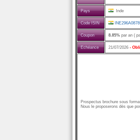
Pays
Inde
Code ISIN
INE296A0878
Coupon
8.85%
par an ( p
Echéance
21/07/2026
- Obl
Prospectus brochure sous format
Nous le proposerons dès que pos