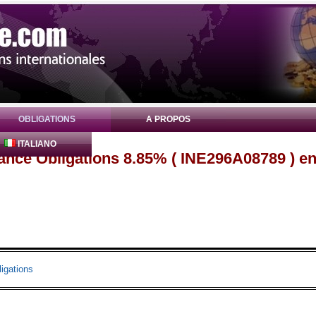
OBLIGATIONS
A PROPOS
ITALIANO
nance Obligations 8.85% ( INE296A08789 ) e
igations