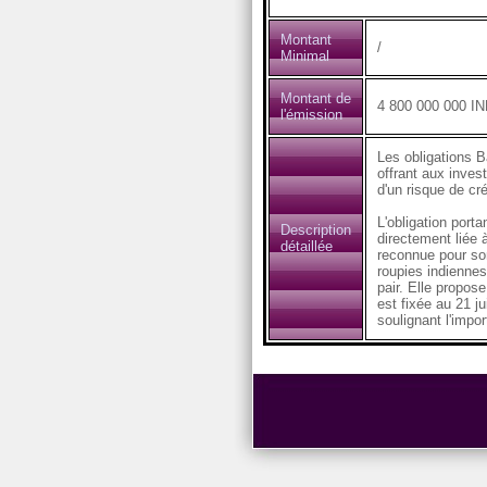
Montant
/
Minimal
Montant de
4 800 000 000 I
l'émission
Les obligations B
offrant aux inves
d'un risque de cré
L'obligation port
Description
directement liée 
détaillée
reconnue pour son
roupies indiennes 
pair. Elle propos
est fixée au 21 ju
soulignant l'impo