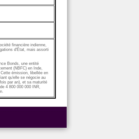
ciété financière indienne,
gations d'État, mais assorti
ance Bonds, une entité
ancement (NBFC) en Inde,
Cette émission, libellée en
fiant qu'elle se négocie au
ois par an), et sa maturité
if de 4 800 000 000 INR,
n.