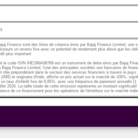
NR
ajaj Finance sont des titres de créance émis par Bajaj Finance Limited, une so
tisseurs un revenu fixe avec un potentiel de rendement plus élevé que les obli
dit plus important.
ant le code ISIN INE296A08789 est un instrument de dette émis par Bajaj Fin
à Bajaj Finance Limited, l'une des principales sociétés non bancaires de fin
 rôle prépondérant dans le secteur des services financiers à travers le pays. 
(INR) et originaire d'Inde, affiche un prix actuel sur le marché de 100%, signi
e un taux d'intérêt fixe de 8,85%, avec une fréquence de paiement annuelle (1 f
illet 2026. La taille totale de cette émission représente un montant significat
rtance de ce financement pour les opérations de l'émetteur sur le marché indie