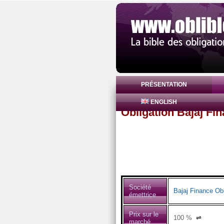
PRÉSENTATION
ENGLISH
Obligation Bajaj Fi
Société
Bajaj Finance Obl
émettrice
Prix sur le
100
%
⇌
marché