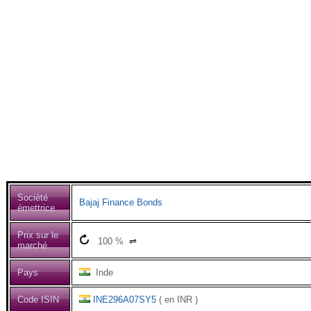
Société
Bajaj Finance Bonds
émettrice
Prix sur le
100
%
⇌
marché
Pays
Inde
Code ISIN
INE296A07SY5
( en INR )