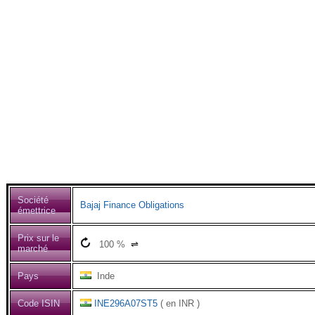
Société
Bajaj Finance Obligations
émettrice
Prix sur le
100
%
⇌
marché
Pays
Inde
Code ISIN
INE296A07ST5
( en INR )