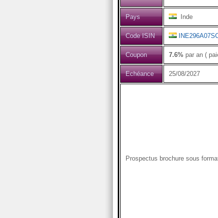
Pays
Inde
Code ISIN
INE296A07S
Coupon
7.6%
par an ( pa
Echéance
25/08/2027
Prospectus brochure sous form