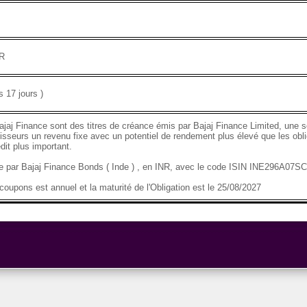
NR
 17 jours )
ajaj Finance sont des titres de créance émis par Bajaj Finance Limited, une so
tisseurs un revenu fixe avec un potentiel de rendement plus élevé que les obli
dit plus important.
se par Bajaj Finance Bonds ( Inde ) , en INR, avec le code ISIN INE296A07S
oupons est annuel et la maturité de l'Obligation est le 25/08/2027