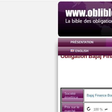
PRÉSENTATION
ENGLISH
Obligation Bajaj F
Société
Bajaj Finance Bo
émettrice
Prix sur le
100
%
⇌
marché