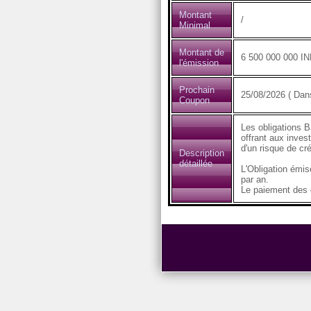
Montant
/
Minimal
Montant de
6 500 000 000 I
l'émission
Prochain
25/08/2026 ( Dans
Coupon
Les obligations B
offrant aux inves
d'un risque de cré
Description
détaillée
L'Obligation émi
par an.
Le paiement des c