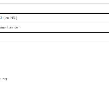
C1
( en INR )
iement annuel )
at PDF