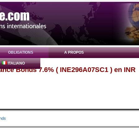
OBLIGATIONS
A PROPOS
ITALIANO
inance Bonds 7.6% ( INE296A07SC1 ) en INR
nds