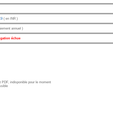
X9
( en INR )
aiement annuel )
igation échue
 PDF, indisponible pour le moment
sible