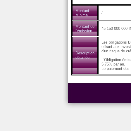
Montant
/
Minimal
Montant de
45 150 000 000 
l'émission
Les obligations B
offrant aux inves
d'un risque de cré
Description
détaillée
L'Obligation émi
5.75% par an.
Le paiement des c