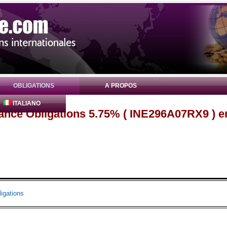
OBLIGATIONS
A PROPOS
ITALIANO
nance Obligations 5.75% ( INE296A07RX9 ) e
igations