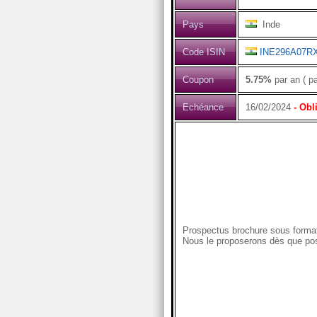
Pays
Inde
Code ISIN
INE296A07R
Coupon
5.75%
par an ( p
Echéance
16/02/2024
- Obl
Prospectus brochure sous format
Nous le proposerons dès que pos