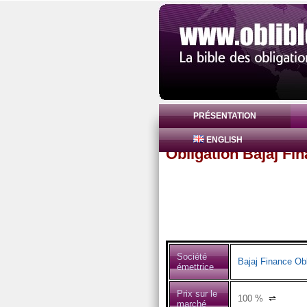
PRÉSENTATION
ENGLISH
Obligation Bajaj Fi
Société
Bajaj Finance Obl
émettrice
Prix sur le
100
%
⇌
marché