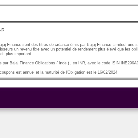
INR
ajaj Finance sont des titres de créance émis par Bajaj Finance Limited, une so
tisseurs un revenu fixe avec un potentiel de rendement plus élevé que les obli
dit plus important.
se par Bajaj Finance Obligations ( Inde ) , en INR, avec le code ISIN INE29
oupons est annuel et la maturité de l'Obligation est le 16/02/2024