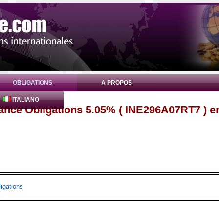
OBLIGATIONS
A PROPOS
ITALIANO
nance Obligations 5.05% ( INE296A07RT7 ) e
igations