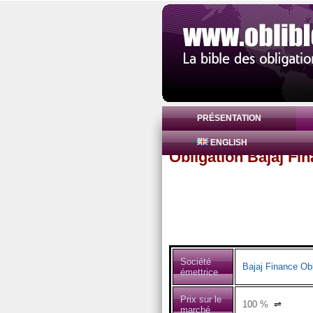
PRÉSENTATION
ENGLISH
Obligation Bajaj Fi
Société
Bajaj Finance Obl
émettrice
Prix sur le
100
%
⇌
marché