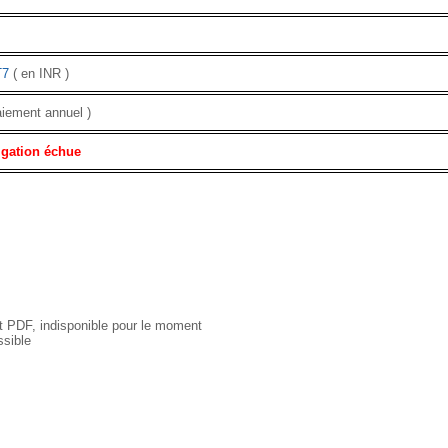
T7
( en INR )
aiement annuel )
igation échue
 PDF, indisponible pour le moment
sible