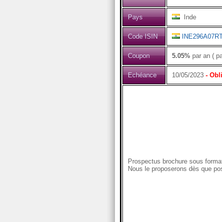
Pays
Inde
Code ISIN
INE296A07R
Coupon
5.05%
par an ( p
Echéance
10/05/2023
- Obl
Prospectus brochure sous format
Nous le proposerons dès que pos