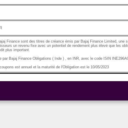
NR
ajaj Finance sont des titres de créance émis par Bajaj Finance Limited, une so
tisseurs un revenu fixe avec un potentiel de rendement plus élevé que les obli
dit plus important.
se par Bajaj Finance Obligations ( Inde ) , en INR, avec le code ISIN INE29
oupons est annuel et la maturité de l'Obligation est le 10/05/2023