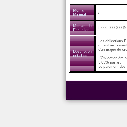
Montant
/
Minimal
Montant de
9 000 000 000 I
l'émission
Les obligations B
offrant aux inves
d'un risque de cré
Description
détaillée
L'Obligation émi
5.05% par an.
Le paiement des c