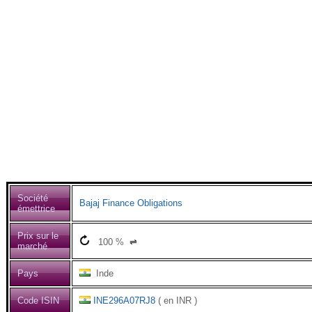
Société
Bajaj Finance Obligations
émettrice
Prix sur le
100
%
⇌
marché
Pays
Inde
Code ISIN
INE296A07RJ8
( en INR )