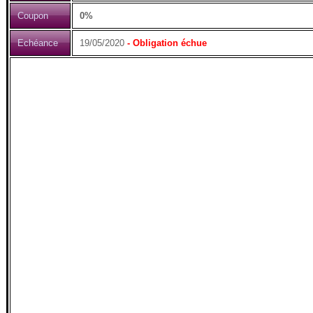
Coupon
0%
Echéance
19/05/2020
- Obligation échue