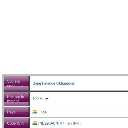
Société
Bajaj Finance Obligations
émettrice
Prix sur le
100
%
⇌
marché
Pays
Inde
Code ISIN
INE296A07PV7
( en INR )