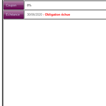
Coupon
0%
Echéance
30/06/2020
- Obligation échue