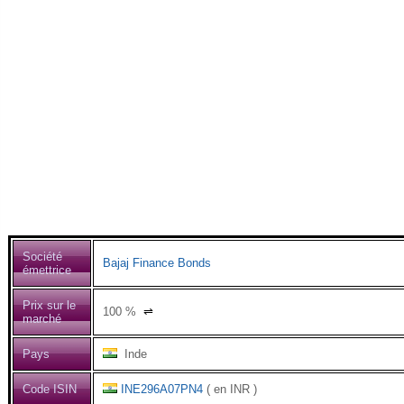
Société
Bajaj Finance Bonds
émettrice
Prix sur le
100
%
⇌
marché
Pays
Inde
Code ISIN
INE296A07PN4
( en INR )