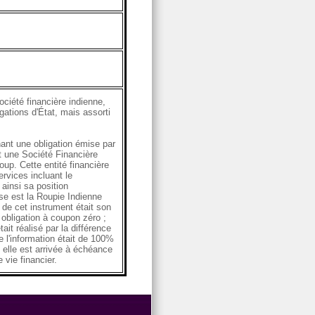
ciété financière indienne,
gations d'État, mais assorti
ant une obligation émise par
t une Société Financière
up. Cette entité financière
rvices incluant le
ainsi sa position
ise est la Roupie Indienne
 de cet instrument était son
 obligation à coupon zéro ;
it réalisé par la différence
 l'information était de 100%
e elle est arrivée à échéance
vie financier.