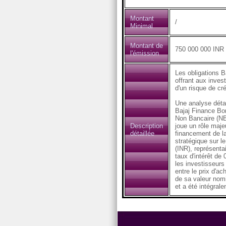
Montant
/
Minimal
Montant de
750 000 000 INR
l'émission
Les obligations B
offrant aux inves
d'un risque de cré
Une analyse détai
Bajaj Finance Bon
Non Bancaire (NBF
Description
joue un rôle maje
détaillée
financement de la
stratégique sur l
(INR), représenta
taux d'intérêt de
les investisseurs
entre le prix d'a
de sa valeur nomi
et a été intégral