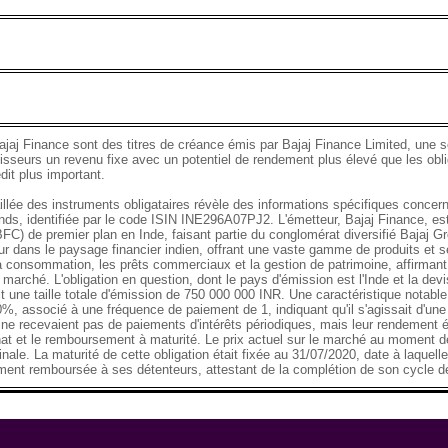
ajaj Finance sont des titres de créance émis par Bajaj Finance Limited, une so
tisseurs un revenu fixe avec un potentiel de rendement plus élevé que les obli
dit plus important.
llée des instruments obligataires révèle des informations spécifiques concern
ds, identifiée par le code ISIN INE296A07PJ2. L'émetteur, Bajaj Finance, es
C) de premier plan en Inde, faisant partie du conglomérat diversifié Bajaj Gro
ur dans le paysage financier indien, offrant une vaste gamme de produits et se
 consommation, les prêts commerciaux et la gestion de patrimoine, affirmant 
e marché. L'obligation en question, dont le pays d'émission est l'Inde et la dev
it une taille totale d'émission de 750 000 000 INR. Une caractéristique notable
 0%, associé à une fréquence de paiement de 1, indiquant qu'il s'agissait d'une
 ne recevaient pas de paiements d'intérêts périodiques, mais leur rendement éta
chat et le remboursement à maturité. Le prix actuel sur le marché au moment de
nale. La maturité de cette obligation était fixée au 31/07/2020, date à laquell
ement remboursée à ses détenteurs, attestant de la complétion de son cycle de 