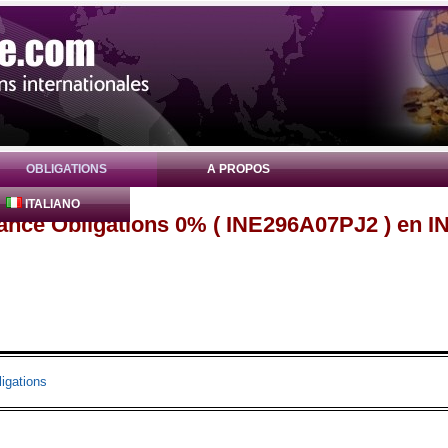
OBLIGATIONS
A PROPOS
ITALIANO
nance Obligations 0% ( INE296A07PJ2 ) en I
igations