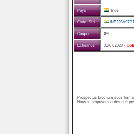
Pays
Inde
Code ISIN
INE296A07P
Coupon
0%
Echéance
31/07/2020
- Obl
Prospectus brochure sous format
Nous le proposerons dès que pos