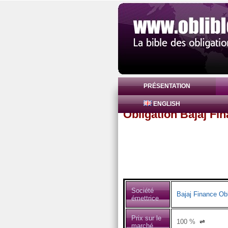
PRÉSENTATION
ENGLISH
Obligation Bajaj Fi
Société
Bajaj Finance Obl
émettrice
Prix sur le
100
%
⇌
marché