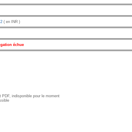
J2
( en INR )
igation échue
 PDF, indisponible pour le moment
sible