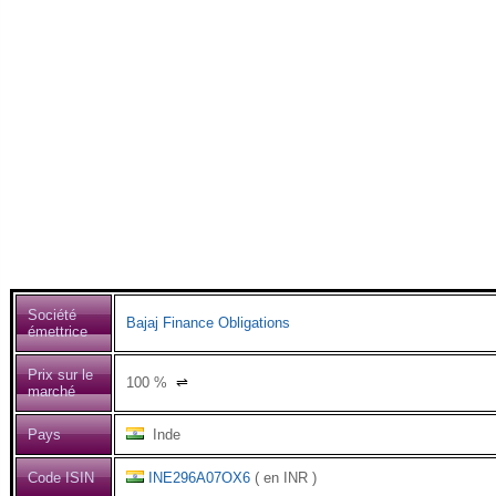
Société
Bajaj Finance Obligations
émettrice
Prix sur le
100
%
⇌
marché
Pays
Inde
Code ISIN
INE296A07OX6
( en INR )