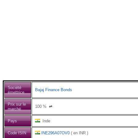
Société
Bajaj Finance Bonds
émettrice
Prix sur le
100
%
⇌
marché
Pays
Inde
Code ISIN
INE296A07OV0
( en INR )