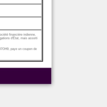
ciété financière indienne,
gations d'État, mais assorti
6A07OH9, paye un coupon de