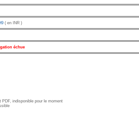
H9
( en INR )
igation échue
 PDF, indisponible pour le moment
sible