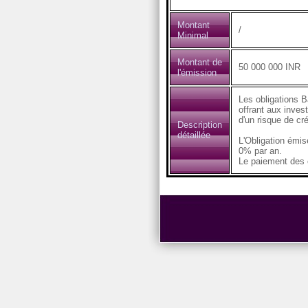
Montant
/
Minimal
Montant de
50 000 000 INR
l'émission
Les obligations B
offrant aux inves
d'un risque de cré
Description
détaillée
L'Obligation émi
0% par an.
Le paiement des c