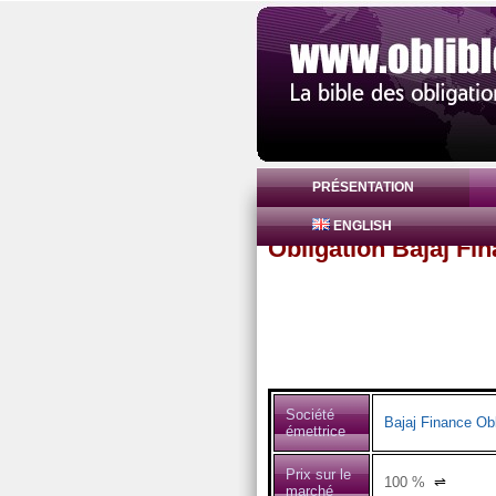
PRÉSENTATION
ENGLISH
Obligation Bajaj Fi
Société
Bajaj Finance Obl
émettrice
Prix sur le
100
%
⇌
marché