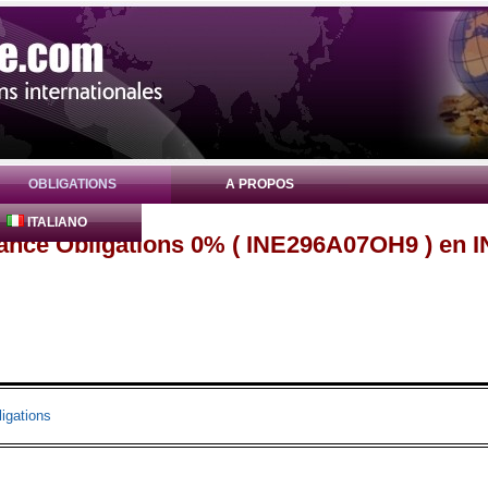
OBLIGATIONS
A PROPOS
ITALIANO
nance Obligations 0% ( INE296A07OH9 ) en 
igations