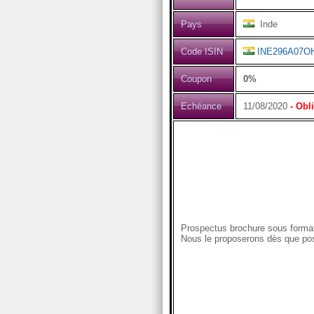
Pays
Inde
Code ISIN
INE296A07O
Coupon
0%
Echéance
11/08/2020
- Obl
Prospectus brochure sous format
Nous le proposerons dès que pos