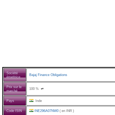
Société
Bajaj Finance Obligations
émettrice
Prix sur le
100
%
⇌
marché
Pays
Inde
Code ISIN
INE296A07NW0
( en INR )