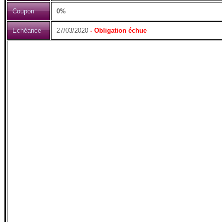
Coupon
0%
Echéance
27/03/2020
- Obligation échue