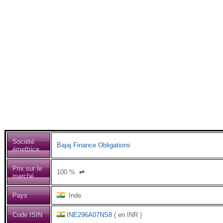
Société
Bajaj Finance Obligations
émettrice
Prix sur le
100
%
⇌
marché
Pays
Inde
Code ISIN
INE296A07NS8
( en INR )