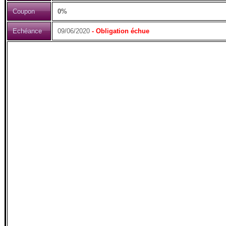
Coupon
0%
Echéance
09/06/2020
- Obligation échue