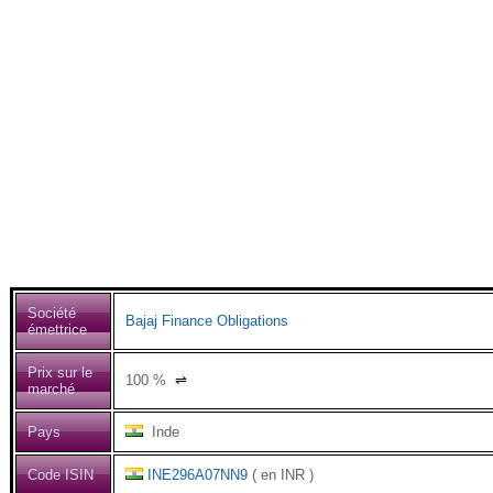
Société
Bajaj Finance Obligations
émettrice
Prix sur le
100
%
⇌
marché
Pays
Inde
Code ISIN
INE296A07NN9
( en INR )