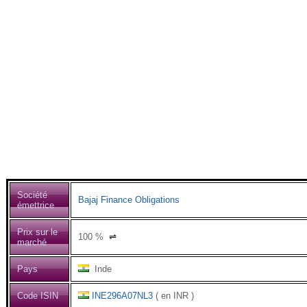
Société
Bajaj Finance Obligations
émettrice
Prix sur le
100
%
⇌
marché
Pays
Inde
Code ISIN
INE296A07NL3
( en INR )