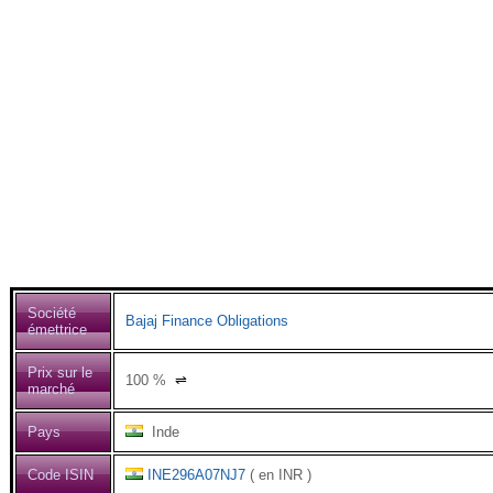
Société
Bajaj Finance Obligations
émettrice
Prix sur le
100
%
⇌
marché
Pays
Inde
Code ISIN
INE296A07NJ7
( en INR )