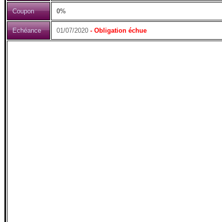
Coupon
0%
Echéance
01/07/2020
- Obligation échue