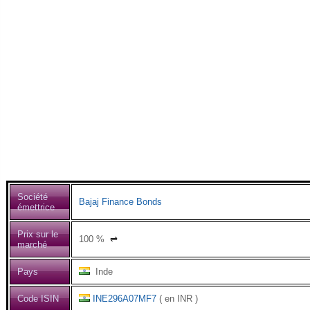
Société
Bajaj Finance Bonds
émettrice
Prix sur le
100
%
⇌
marché
Pays
Inde
Code ISIN
INE296A07MF7
( en INR )