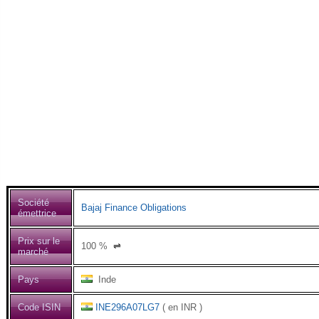
Société
Bajaj Finance Obligations
émettrice
Prix sur le
100
%
⇌
marché
Pays
Inde
Code ISIN
INE296A07LG7
( en INR )