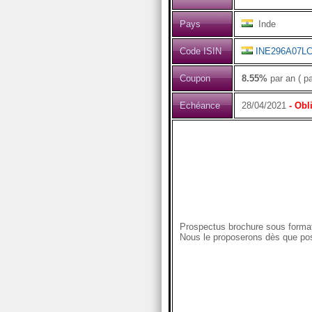
Pays
Inde
Code ISIN
INE296A07L
Coupon
8.55%
par an ( p
Echéance
28/04/2021
- Obl
Prospectus brochure sous format
Nous le proposerons dès que pos