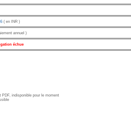
C6
( en INR )
aiement annuel )
igation échue
 PDF, indisponible pour le moment
sible