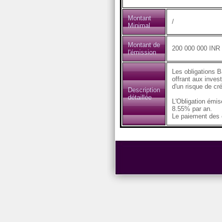
Montant
/
Minimal
Montant de
200 000 000 INR
l'émission
Les obligations B
offrant aux inves
d'un risque de cré
Description
détaillée
L'Obligation émi
8.55% par an.
Le paiement des c