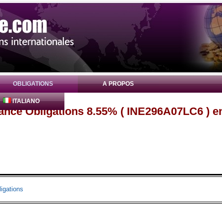
OBLIGATIONS
A PROPOS
ITALIANO
nance Obligations 8.55% ( INE296A07LC6 ) e
igations