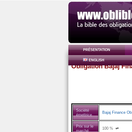
PRÉSENTATION
ENGLISH
Obligation Bajaj Fi
Société
Bajaj Finance Obl
émettrice
Prix sur le
100
%
⇌
marché