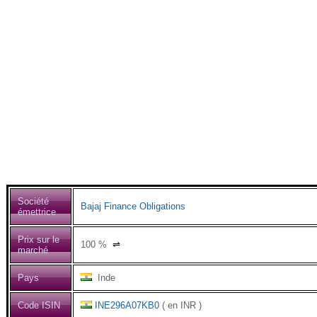
Société
Bajaj Finance Obligations
émettrice
Prix sur le
100
%
⇌
marché
Pays
Inde
Code ISIN
INE296A07KB0
( en INR )