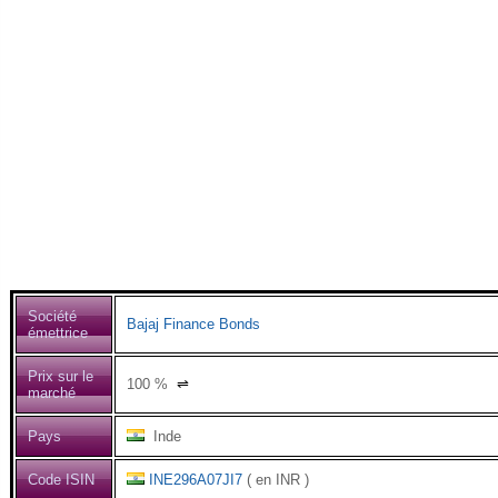
Société
Bajaj Finance Bonds
émettrice
Prix sur le
100
%
⇌
marché
Pays
Inde
Code ISIN
INE296A07JI7
( en INR )