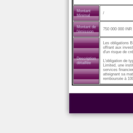
Montant
/
Minimal
Montant de
750 000 000 INR
l'émission
Les obligations B
offrant aux inves
d'un risque de cré
Description
L'obligation de t
détaillée
Limited, une inst
services financie
atteignant sa matu
remboursée à 100