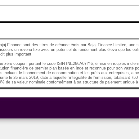
ajaj Finance sont des titres de créance émis par Bajaj Finance Limited, une so
tisseurs un revenu fixe avec un potentiel de rendement plus élevé que les obli
dit plus important.
ype zéro coupon, portant le code ISIN INE296A07IY6, émise en roupies indien
itution financière de premier plan basée en Inde et reconnue pour son vaste por
rs incluant le financement de consommation et les prêts aux entreprises, a a
rité le 26 mars 2019, date à laquelle l'intégralité de l'émission, totalisant 75
% de sa valeur nominale conformément à sa structure de paiement unique à