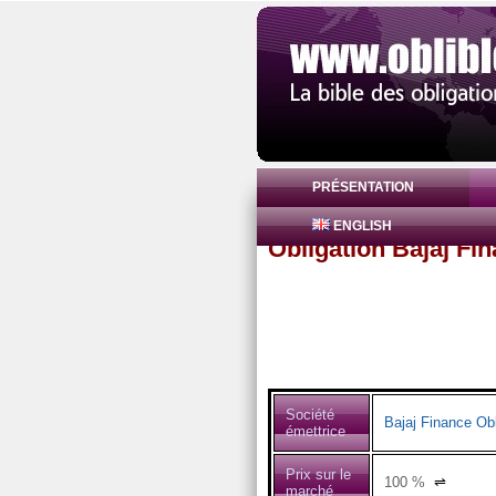
PRÉSENTATION
ENGLISH
Obligation Bajaj Fi
Société
Bajaj Finance Obl
émettrice
Prix sur le
100
%
⇌
marché