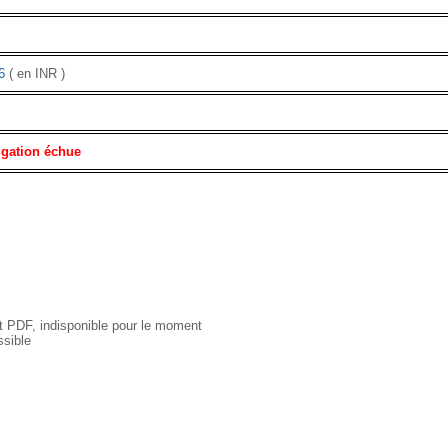
6
( en INR )
igation échue
 PDF, indisponible pour le moment
sible