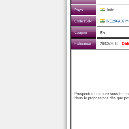
Pays
Inde
Code ISIN
INE296A07IY
Coupon
0%
Echéance
26/03/2019
- Obl
Prospectus brochure sous format
Nous le proposerons dès que pos