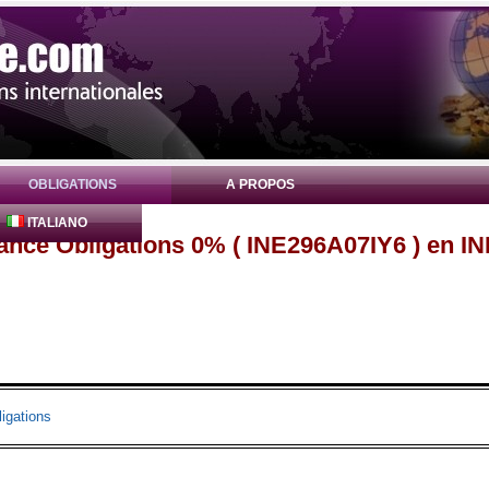
OBLIGATIONS
A PROPOS
ITALIANO
nance Obligations 0% ( INE296A07IY6 ) en I
igations