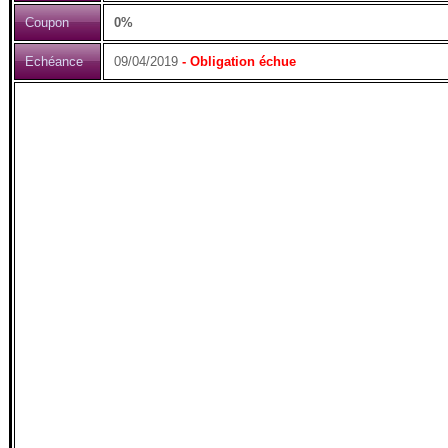
Coupon
0%
Echéance
09/04/2019
- Obligation échue