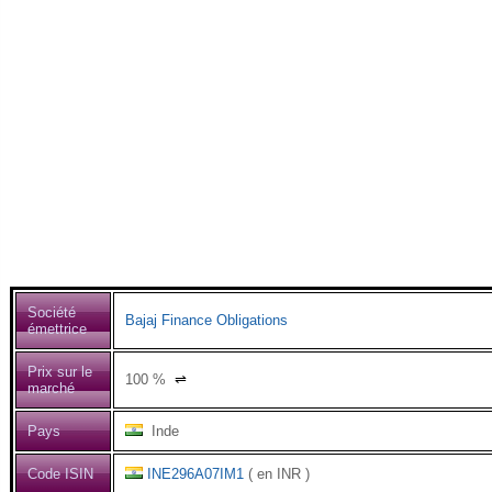
Société
Bajaj Finance Obligations
émettrice
Prix sur le
100
%
⇌
marché
Pays
Inde
Code ISIN
INE296A07IM1
( en INR )