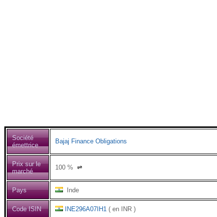
Société
Bajaj Finance Obligations
émettrice
Prix sur le
100
%
⇌
marché
Pays
Inde
Code ISIN
INE296A07IH1
( en INR )