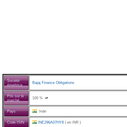
Société
Bajaj Finance Obligations
émettrice
Prix sur le
100
%
⇌
marché
Pays
Inde
Code ISIN
INE296A07HY8
( en INR )