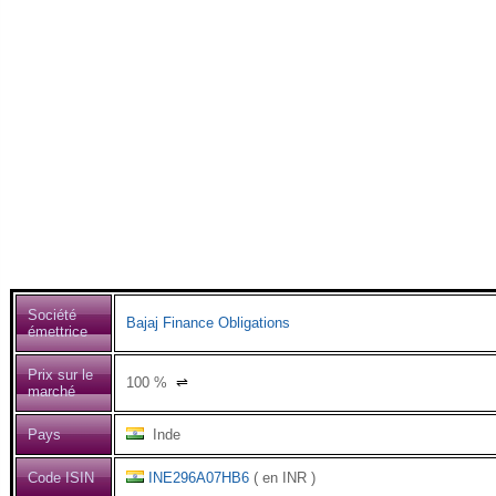
Société
Bajaj Finance Obligations
émettrice
Prix sur le
100
%
⇌
marché
Pays
Inde
Code ISIN
INE296A07HB6
( en INR )