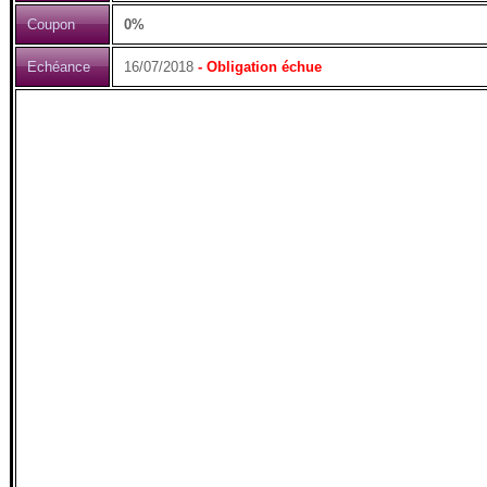
Coupon
0%
Echéance
16/07/2018
- Obligation échue