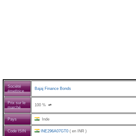
Société
Bajaj Finance Bonds
émettrice
Prix sur le
100
%
⇌
marché
Pays
Inde
Code ISIN
INE296A07GT0
( en INR )