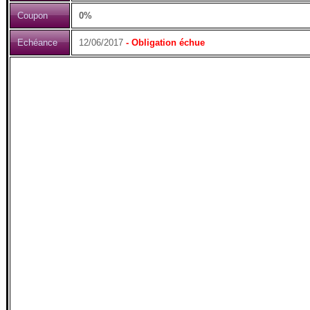
Coupon
0%
Echéance
12/06/2017
- Obligation échue