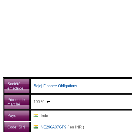
Société
Bajaj Finance Obligations
émettrice
Prix sur le
100
%
⇌
marché
Pays
Inde
Code ISIN
INE296A07GF9
( en INR )