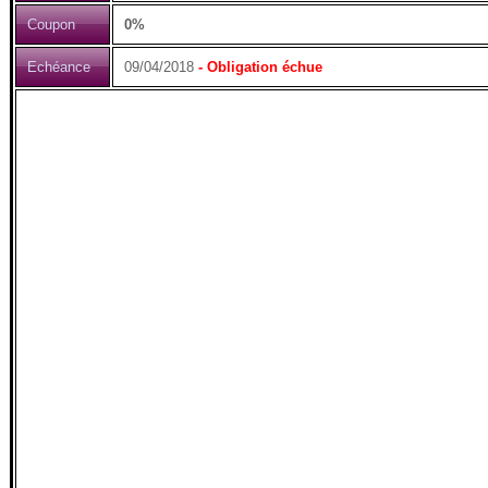
Coupon
0%
Echéance
09/04/2018
- Obligation échue