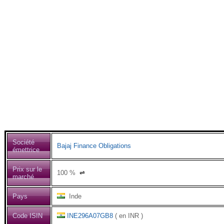
Société
Bajaj Finance Obligations
émettrice
Prix sur le
100
%
⇌
marché
Pays
Inde
Code ISIN
INE296A07GB8
( en INR )