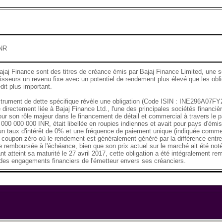
INR
ajaj Finance sont des titres de créance émis par Bajaj Finance Limited, une so
tisseurs un revenu fixe avec un potentiel de rendement plus élevé que les obli
dit plus important.
strument de dette spécifique révèle une obligation (Code ISIN : INE296A07FY
 directement liée à Bajaj Finance Ltd., l'une des principales sociétés financ
ur son rôle majeur dans le financement de détail et commercial à travers le 
0 000 000 000 INR, était libellée en roupies indiennes et avait pour pays d'émiss
 un taux d'intérêt de 0% et une fréquence de paiement unique (indiquée comme
à coupon zéro où le rendement est généralement généré par la différence entre
e remboursée à l'échéance, bien que son prix actuel sur le marché ait été n
nt atteint sa maturité le 27 avril 2017, cette obligation a été intégralement r
des engagements financiers de l'émetteur envers ses créanciers.