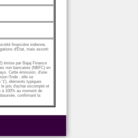
ciété financière indienne,
gations d'État, mais assorti
2) émise par Bajaj Finance
ières non bancaires (NBFC) en
pays. Cette émission, d'une
ion l'Inde ; elle se
 '1'), éléments typiques
 le prix d'achat escompté et
oté à 100% au moment de
emboursée, confirmant la