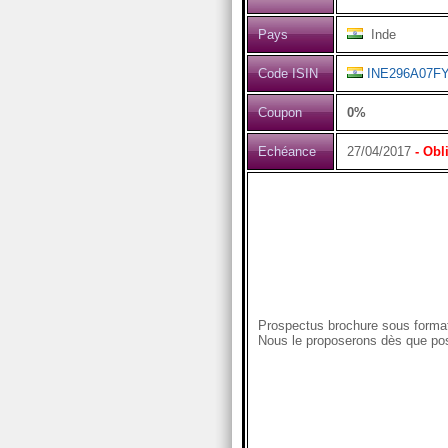
Pays
Inde
Code ISIN
INE296A07F
Coupon
0%
Echéance
27/04/2017
- Obl
Prospectus brochure sous format
Nous le proposerons dès que pos