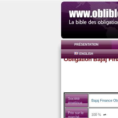
PRÉSENTATION
ENGLISH
Obligation Bajaj Fi
Société
Bajaj Finance Obl
émettrice
Prix sur le
100
%
⇌
marché