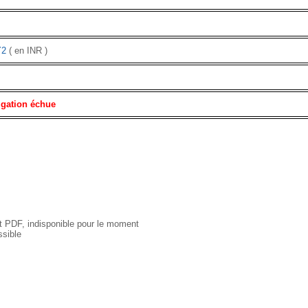
Y2
( en INR )
igation échue
 PDF, indisponible pour le moment
sible