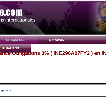
OBLIGATIONS
A PROPOS
ITALIANO
nance Obligations 0% ( INE296A07FY2 ) en I
igations