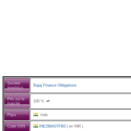
Société
Bajaj Finance Obligations
émettrice
Prix sur le
100
%
⇌
marché
Pays
Inde
Code ISIN
INE296A07FB0
( en INR )