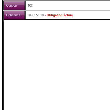
Coupon
0%
Echéance
31/01/2018
- Obligation échue