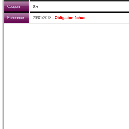
Coupon
0%
Echéance
29/01/2018
- Obligation échue