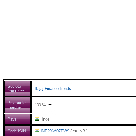
Société
Bajaj Finance Bonds
émettrice
Prix sur le
100
%
⇌
marché
Pays
Inde
Code ISIN
INE296A07EW9
( en INR )