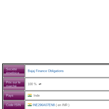
Société
Bajaj Finance Obligations
émettrice
Prix sur le
100
%
⇌
marché
Pays
Inde
Code ISIN
INE296A07EN8
( en INR )